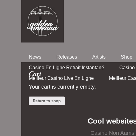
News
Releases
Artists
Shop
Casino En Ligne Retrait Instantané
Casino 
Cart
Meilleur Casino Live En Ligne
Meilleur Ca
Your cart is currently empty.
Return to shop
Cool website
Casino Non Aams