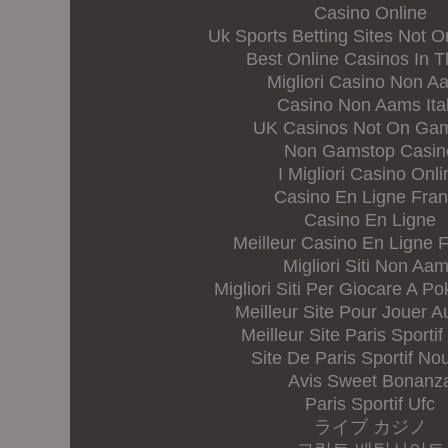
Casino Online
Uk Sports Betting Sites Not 
Best Online Casinos In 
Migliori Casino Non A
Casino Non Aams Ital
UK Casinos Not On Ga
Non Gamstop Casin
I Migliori Casino Onli
Casino En Ligne Fra
Casino En Ligne
Meilleur Casino En Ligne 
Migliori Siti Non Aa
Migliori Siti Per Giocare A Po
Meilleur Site Pour Jouer A
Meilleur Site Paris Sportif
Site De Paris Sportif N
Avis Sweet Bonanz
Paris Sportif Ufc
ライブ カジノ