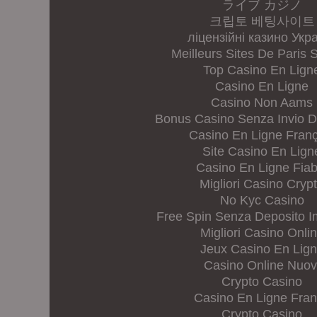
ライブ カジノ
크립토 베팅사이트
ліцензійні казино Укр
Meilleurs Sites De Paris S
Top Casino En Lign
Casino En Ligne
Casino Non Aams
Bonus Casino Senza Invio 
Casino En Ligne Franç
Site Casino En Lign
Casino En Ligne Fiab
Migliori Casino Cryp
No Kyc Casino
Free Spin Senza Deposito 
Migliori Casino Onli
Jeux Casino En Lig
Casino Online Nuov
Crypto Casino
Casino En Ligne Fra
Crypto Casino