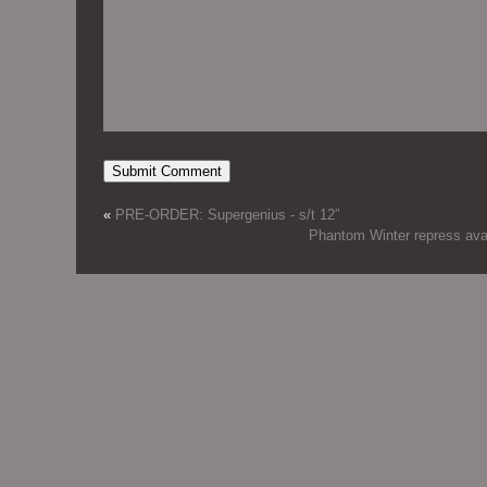
«
PRE-ORDER: Supergenius - s/t 12″
Phantom Winter repress avai