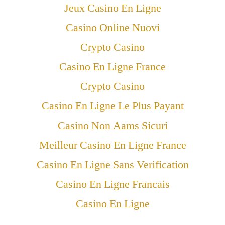
Jeux Casino En Ligne
Casino Online Nuovi
Crypto Casino
Casino En Ligne France
Crypto Casino
Casino En Ligne Le Plus Payant
Casino Non Aams Sicuri
Meilleur Casino En Ligne France
Casino En Ligne Sans Verification
Casino En Ligne Francais
Casino En Ligne