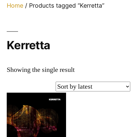
Home
/ Products tagged “Kerretta”
Kerretta
Showing the single result