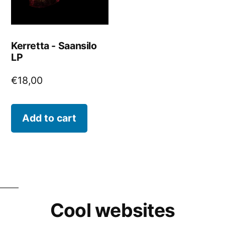
Kerretta - Saansilo
LP
€
18,00
Add to cart
Cool websites