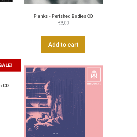
D
Planks - Perished Bodies CD
€
8,00
Add to cart
SALE!
m CD