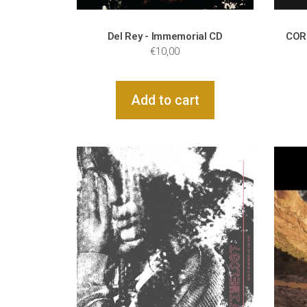
Del Rey - Immemorial CD
CORE
€
10,00
Add to cart