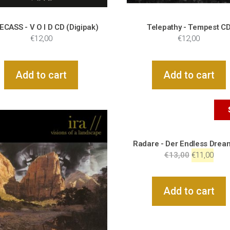
CASS - V O I D CD (Digipak)
Telepathy - Tempest C
€
12,00
€
12,00
Add to cart
Add to cart
Radare - Der Endless Drea
€
13,00
€
11,00
Add to cart