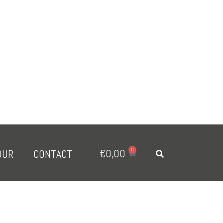
0
OUR
CONTACT
€
0,00