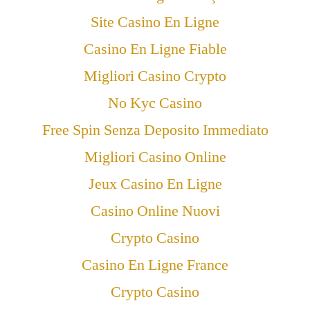
Site Casino En Ligne
Casino En Ligne Fiable
Migliori Casino Crypto
No Kyc Casino
Free Spin Senza Deposito Immediato
Migliori Casino Online
Jeux Casino En Ligne
Casino Online Nuovi
Crypto Casino
Casino En Ligne France
Crypto Casino