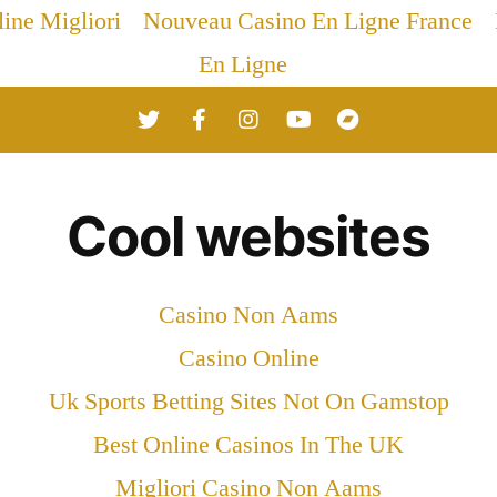
ine Migliori
Nouveau Casino En Ligne France
En Ligne
Cool websites
Casino Non Aams
Casino Online
Uk Sports Betting Sites Not On Gamstop
Best Online Casinos In The UK
Migliori Casino Non Aams