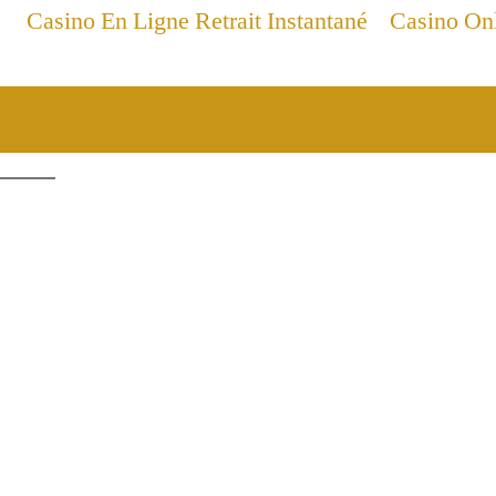
Casino En Ligne Retrait Instantané
Casino Onl